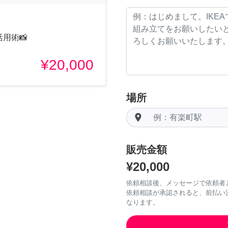
用術📸
¥20,000
場所
room
販売金額
¥20,000
依頼相談後、メッセージで依頼者
依頼相談が承認されると、前払い
なります。