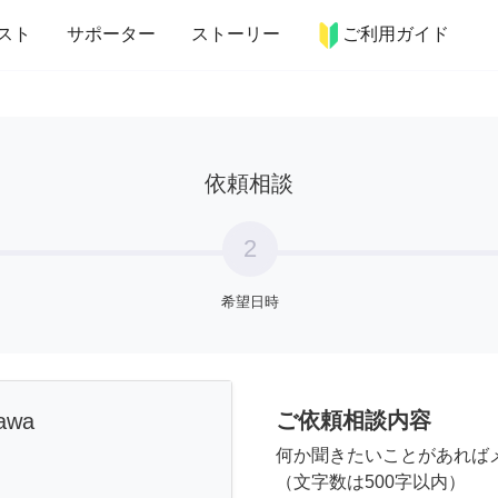
more_horiz
インテリア
趣味・習い事
ペット
料理
スト
サポーター
ストーリー
ご利用ガイド
依頼相談
2
希望日時
ご依頼相談内容
zawa
何か聞きたいことがあれば
（文字数は500字以内）