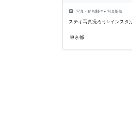
camera_alt
写真・動画制作
▸ 写真撮影
ステキ写真撮ろう✨インスタ活
東京都