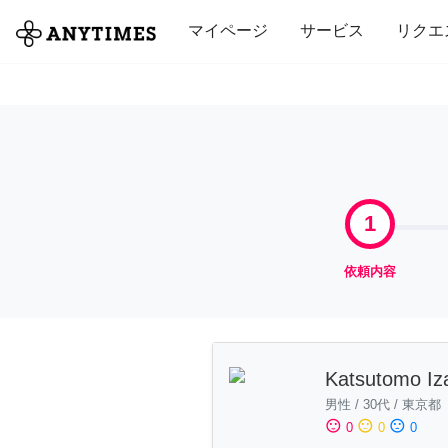
全て
修理・組立
家事
引っ越し
マイページ
サービス
リクエ
1
依頼内容
Katsutomo I
男性
/
30代
/
東京都
sentiment_satisfied
sentiment_neutral
sentiment_dissatisfied
0
0
0