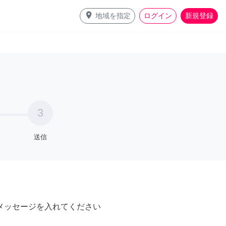
place
地域を指定
ログイン
新規登録
3
送信
メッセージを入れてください