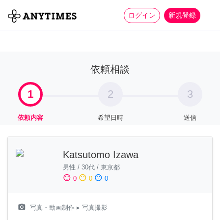
more_horiz
全て
修理・組立
家事
ログイン
新規登録
依頼相談
1
2
3
依頼内容
希望日時
送信
Katsutomo Izawa
男性
/
30代
/
東京都
sentiment_satisfied
sentiment_neutral
sentiment_dissatisfied
0
0
0
camera_alt
写真・動画制作
▸ 写真撮影