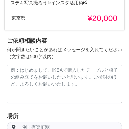
ステキ写真撮ろう✨インスタ活用術📸
¥20,000
東京都
ご依頼相談内容
何か聞きたいことがあればメッセージを入れてください
（文字数は500字以内）
場所
room