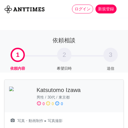
more_horiz
全て
修理・組立
家事
ログイン
新規登録
依頼相談
1
2
3
依頼内容
希望日時
送信
Katsutomo Izawa
男性
/
30代
/
東京都
sentiment_satisfied
sentiment_neutral
sentiment_dissatisfied
0
0
0
camera_alt
写真・動画制作
▸ 写真撮影