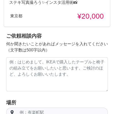
ステキ写真撮ろう✨インスタ活用術📸
¥20,000
東京都
ご依頼相談内容
何か聞きたいことがあればメッセージを入れてください
（文字数は500字以内）
場所
room