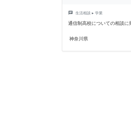
chat
生活相談
▸ 学業
通信制高校についての相談に
神奈川県