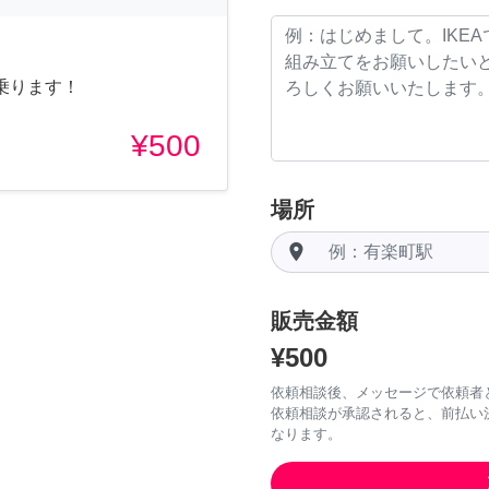
乗ります！
¥500
場所
room
販売金額
¥500
依頼相談後、メッセージで依頼者
依頼相談が承認されると、前払い
なります。