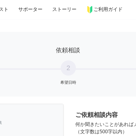
more_horiz
インテリア
趣味・習い事
ペット
料理
スト
サポーター
ストーリー
ご利用ガイド
依頼相談
2
希望日時
ご依頼相談内容
県
何か聞きたいことがあれば
（文字数は500字以内）