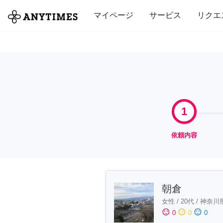
全て
修理・組立
家事
引っ越し
マイページ
サービス
リクエ
1
依頼内容
朝倉
女性
/
20代
/
神奈川
sentiment_satisfied
sentiment_neutral
sentiment_dissatisfied
0
0
0