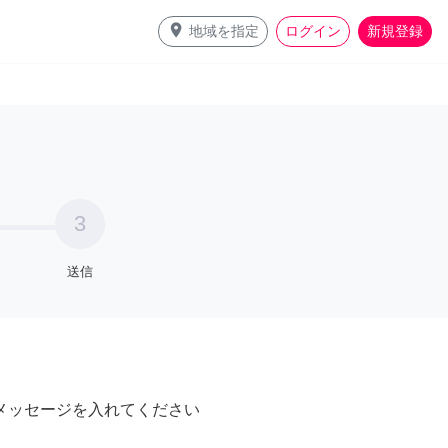
place
地域を指定
ログイン
新規登録
3
送信
メッセージを入れてください