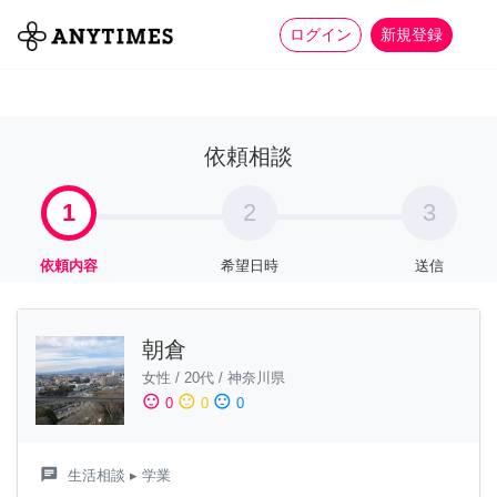
more_horiz
全て
修理・組立
家事
ログイン
新規登録
依頼相談
1
2
3
依頼内容
希望日時
送信
朝倉
女性
/
20代
/
神奈川県
sentiment_satisfied
sentiment_neutral
sentiment_dissatisfied
0
0
0
chat
生活相談
▸ 学業