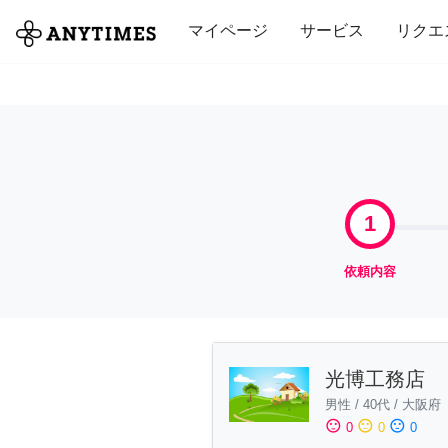
全て
修理・組立
家事
引っ越し
マイページ
サービス
リクエ
1
依頼内容
光博工務店
男性
/
40代
/
大阪府
sentiment_satisfied
sentiment_neutral
sentiment_dissatisfied
0
0
0