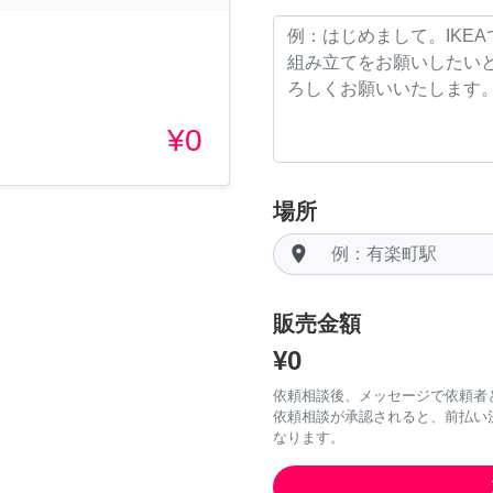
。
¥0
場所
room
販売金額
¥0
依頼相談後、メッセージで依頼者
依頼相談が承認されると、前払い
なります。