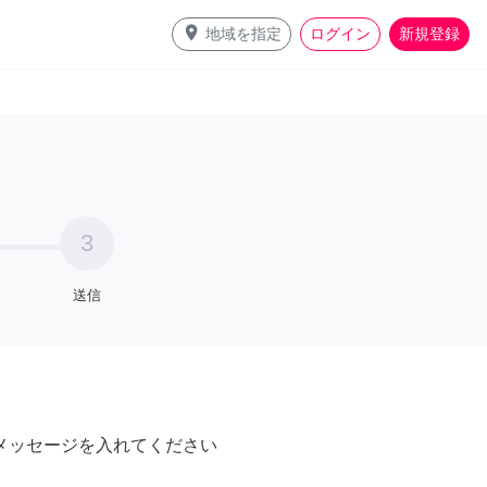
place
地域を指定
ログイン
新規登録
3
送信
メッセージを入れてください