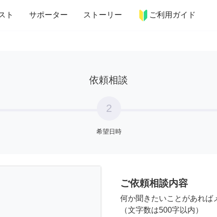
more_horiz
インテリア
趣味・習い事
ペット
料理
スト
サポーター
ストーリー
ご利用ガイド
依頼相談
2
希望日時
ご依頼相談内容
何か聞きたいことがあれば
（文字数は500字以内）