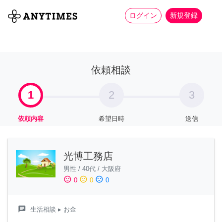
more_horiz
全て
修理・組立
家事
ログイン
新規登録
依頼相談
1
2
3
依頼内容
希望日時
送信
光博工務店
男性
/
40代
/
大阪府
sentiment_satisfied
sentiment_neutral
sentiment_dissatisfied
0
0
0
chat
生活相談
▸ お金