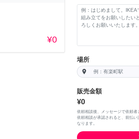
。
¥0
場所
room
販売金額
¥0
依頼相談後、メッセージで依頼者
依頼相談が承認されると、前払い
なります。