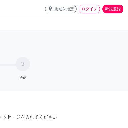
place
地域を指定
ログイン
新規登録
3
送信
メッセージを入れてください