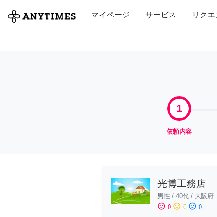
全て
修理・組立
家事
引っ越し
マイページ
サービス
リクエ
1
依頼内容
光博工務店
男性
/
40代
/
大阪府
sentiment_satisfied
sentiment_neutral
sentiment_dissatisfied
0
0
0