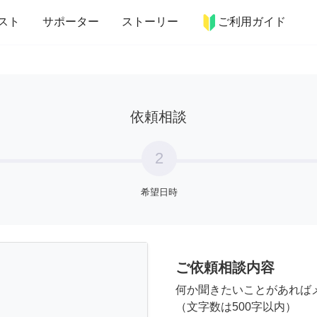
more_horiz
インテリア
趣味・習い事
ペット
料理
スト
サポーター
ストーリー
ご利用ガイド
依頼相談
2
希望日時
ご依頼相談内容
何か聞きたいことがあれば
（文字数は500字以内）