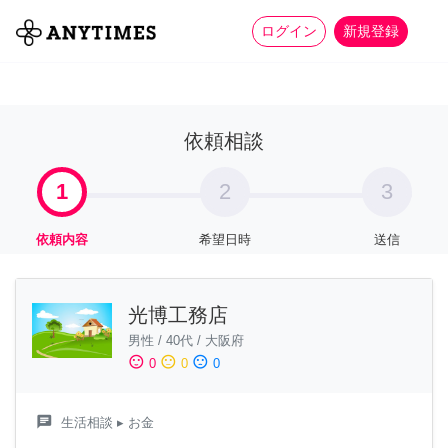
more_horiz
全て
修理・組立
家事
ログイン
新規登録
依頼相談
1
2
3
依頼内容
希望日時
送信
光博工務店
男性
/
40代
/
大阪府
sentiment_satisfied
sentiment_neutral
sentiment_dissatisfied
0
0
0
chat
生活相談
▸ お金