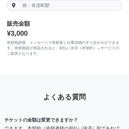
room
販売金額
¥3,000
依頼相談後、メッセージで依頼者と仕事詳細のすり合わせができま
す。依頼相談が承認されると、前払い決済（本契約）→サービスの
ご提供となります。
よくある質問
チケットの金額は変更できますか？
できます。本契約（依頼者様の前払い決済）前であれば、