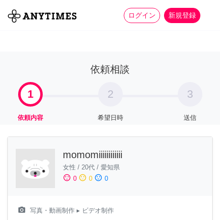
more_horiz
全て
修理・組立
家事
ログイン
新規登録
依頼相談
1
2
3
依頼内容
希望日時
送信
momomiiiiiiiiiiii
女性
/
20代
/
愛知県
sentiment_satisfied
sentiment_neutral
sentiment_dissatisfied
0
0
0
camera_alt
写真・動画制作
▸ ビデオ制作