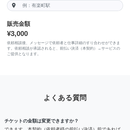
room
販売金額
¥3,000
依頼相談後、メッセージで依頼者と仕事詳細のすり合わせができま
す。依頼相談が承認されると、前払い決済（本契約）→サービスの
ご提供となります。
よくある質問
チケットの金額は変更できますか？
できます。本契約（依頼者様の前払い決済）前であれば、