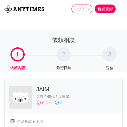
more_horiz
全て
修理・組立
家事
ログイン
新規登録
依頼相談
1
2
3
依頼内容
希望日時
送信
JAIM
男性
/
40代
/
兵庫県
sentiment_satisfied
sentiment_neutral
sentiment_dissatisfied
0
0
0
chat
生活相談
▸ お金