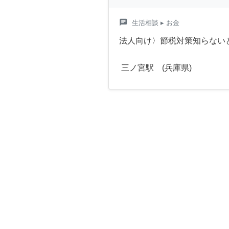
chat
生活相談
▸ お金
法人向け〉節税対策知らない
三ノ宮駅 (兵庫県)