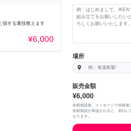
と損する裏技教えます
¥6,000
場所
room
販売金額
¥6,000
依頼相談後、メッセージで依頼者
依頼相談が承認されると、前払い
なります。