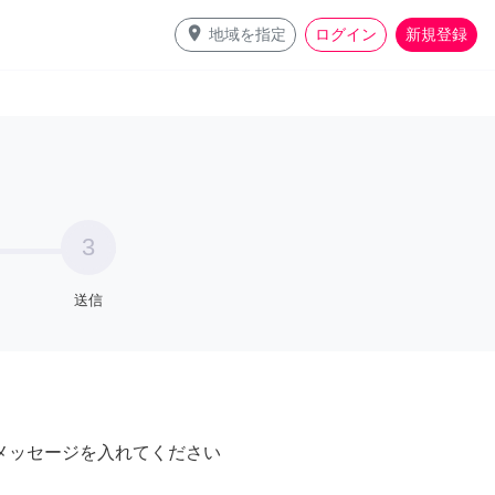
place
地域を指定
ログイン
新規登録
3
送信
メッセージを入れてください