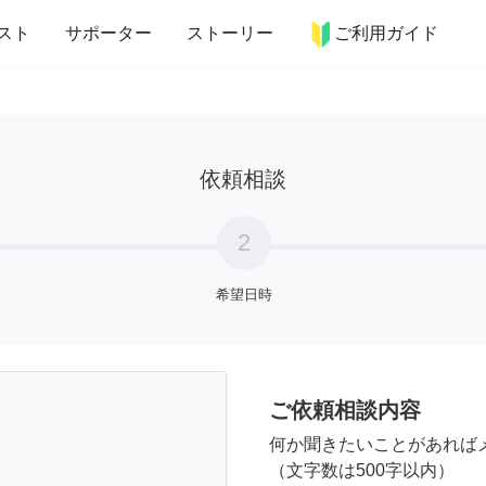
more_horiz
インテリア
趣味・習い事
ペット
料理
スト
サポーター
ストーリー
ご利用ガイド
依頼相談
2
希望日時
ご依頼相談内容
何か聞きたいことがあれば
（文字数は500字以内）