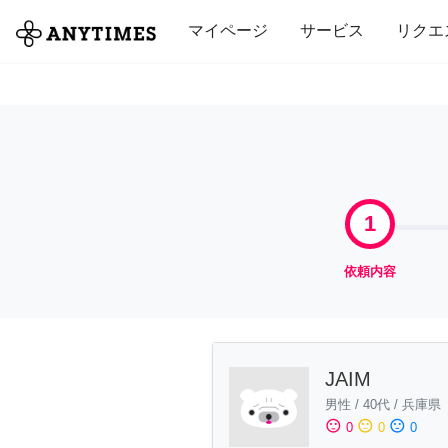
全て
修理・組立
家事
引っ越し
マイページ
サービス
リクエ
1
依頼内容
JAIM
男性
/
40代
/
兵庫県
sentiment_satisfied
sentiment_neutral
sentiment_dissatisfied
0
0
0