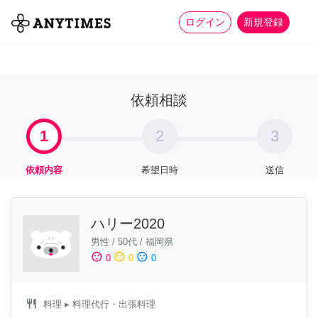
more_horiz
全て
修理・組立
家事
ログイン
新規登録
依頼相談
1
2
3
依頼内容
希望日時
送信
ハリー2020
男性
/
50代
/
福岡県
sentiment_satisfied
sentiment_neutral
sentiment_dissatisfied
0
0
0
restaurant
料理
▸ 料理代行・出張料理