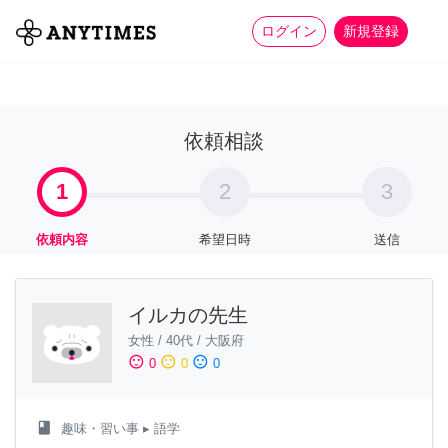
more_horiz
全て
修理・組立
家事
ログイン
新規登録
依頼相談
1
2
3
依頼内容
希望日時
送信
イルカの先生
女性
/
40代
/
大阪府
sentiment_satisfied
sentiment_neutral
sentiment_dissatisfied
0
0
0
class
趣味・習い事
▸ 語学