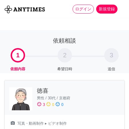
more_horiz
全て
修理・組立
家事
ログイン
新規登録
依頼相談
1
2
3
依頼内容
希望日時
送信
徳喜
男性
/
30代
/
京都府
sentiment_satisfied
sentiment_neutral
sentiment_dissatisfied
3
0
0
camera_alt
写真・動画制作
▸ ビデオ制作