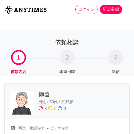
more_horiz
全て
修理・組立
家事
ログイン
新規登録
依頼相談
1
2
3
依頼内容
希望日時
送信
徳喜
男性
/
30代
/
京都府
sentiment_satisfied
sentiment_neutral
sentiment_dissatisfied
3
0
0
camera_alt
写真・動画制作
▸ ビデオ制作