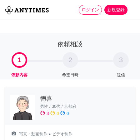
more_horiz
全て
修理・組立
家事
ログイン
新規登録
依頼相談
1
2
3
依頼内容
希望日時
送信
徳喜
男性
/
30代
/
京都府
sentiment_satisfied
sentiment_neutral
sentiment_dissatisfied
3
0
0
camera_alt
写真・動画制作
▸ ビデオ制作