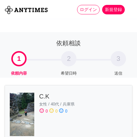
more_horiz
全て
修理・組立
家事
ログイン
新規登録
依頼相談
1
2
3
依頼内容
希望日時
送信
C.K
女性
/
40代
/
兵庫県
sentiment_satisfied
sentiment_neutral
sentiment_dissatisfied
0
0
0