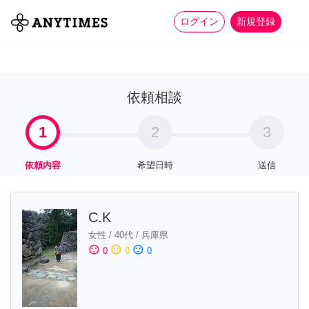
more_horiz
全て
修理・組立
家事
ログイン
新規登録
依頼相談
1
2
3
依頼内容
希望日時
送信
C.K
女性
/
40代
/
兵庫県
sentiment_satisfied
sentiment_neutral
sentiment_dissatisfied
0
0
0