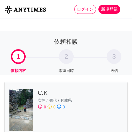
more_horiz
全て
修理・組立
家事
ログイン
新規登録
依頼相談
1
2
3
依頼内容
希望日時
送信
C.K
女性
/
40代
/
兵庫県
sentiment_satisfied
sentiment_neutral
sentiment_dissatisfied
0
0
0