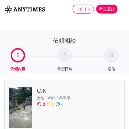
more_horiz
全て
修理・組立
家事
ログイン
新規登録
依頼相談
1
2
3
依頼内容
希望日時
送信
C.K
女性
/
40代
/
兵庫県
sentiment_satisfied
sentiment_neutral
sentiment_dissatisfied
0
0
0