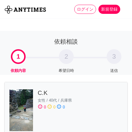
more_horiz
全て
修理・組立
家事
ログイン
新規登録
依頼相談
1
2
3
依頼内容
希望日時
送信
C.K
女性
/
40代
/
兵庫県
sentiment_satisfied
sentiment_neutral
sentiment_dissatisfied
0
0
0