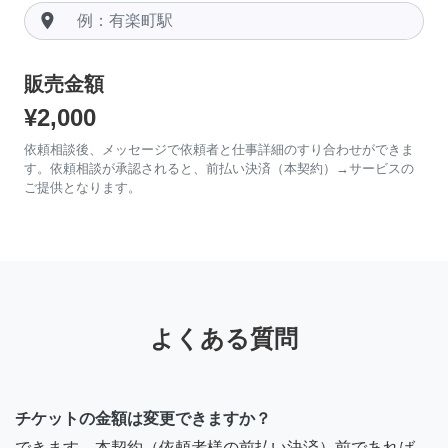
room
販売金額
¥2,000
依頼相談後、メッセージで依頼者と仕事詳細のすり合わせができま
す。依頼相談が承認されると、前払い決済（本契約）→サービスの
ご提供となります。
よくある質問
チケットの金額は変更できますか？
できます。本契約（依頼者様の前払い決済）前であれば、