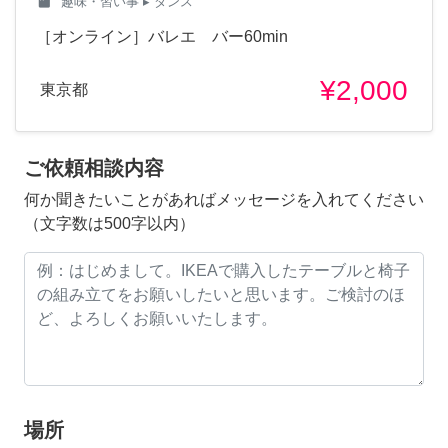
class
趣味・習い事
▸ ダンス
［オンライン］バレエ バー60min
¥2,000
東京都
ご依頼相談内容
何か聞きたいことがあればメッセージを入れてください
（文字数は500字以内）
場所