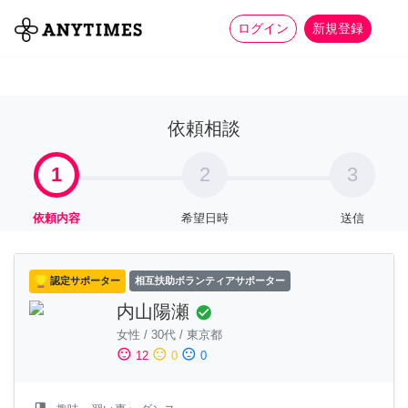
more_horiz
全て
修理・組立
家事
ログイン
新規登録
依頼相談
1
2
3
依頼内容
希望日時
送信
認定サポーター
相互扶助ボランティアサポーター
内山陽瀬
check_circle
女性
/
30代
/
東京都
sentiment_satisfied
sentiment_neutral
sentiment_dissatisfied
12
0
0