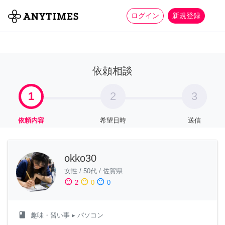
more_horiz
全て
修理・組立
家事
ログイン
新規登録
依頼相談
1
2
3
依頼内容
希望日時
送信
okko30
女性
/
50代
/
佐賀県
sentiment_satisfied
sentiment_neutral
sentiment_dissatisfied
2
0
0
class
趣味・習い事
▸ パソコン