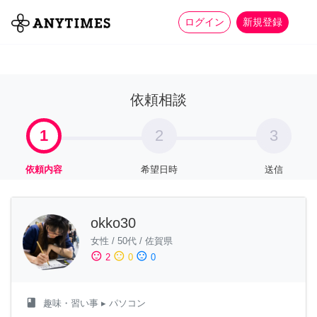
more_horiz
全て
修理・組立
家事
ログイン
新規登録
依頼相談
1
2
3
依頼内容
希望日時
送信
okko30
女性
/
50代
/
佐賀県
sentiment_satisfied
sentiment_neutral
sentiment_dissatisfied
2
0
0
class
趣味・習い事
▸ パソコン