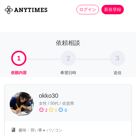
more_horiz
全て
修理・組立
家事
ログイン
新規登録
依頼相談
1
2
3
依頼内容
希望日時
送信
okko30
女性
/
50代
/
佐賀県
sentiment_satisfied
sentiment_neutral
sentiment_dissatisfied
2
0
0
class
趣味・習い事
▸ パソコン