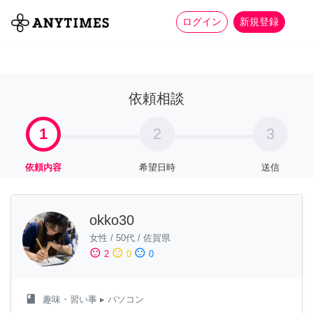
more_horiz
全て
修理・組立
家事
ログイン
新規登録
依頼相談
1
2
3
依頼内容
希望日時
送信
okko30
女性
/
50代
/
佐賀県
sentiment_satisfied
sentiment_neutral
sentiment_dissatisfied
2
0
0
class
趣味・習い事
▸ パソコン