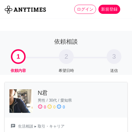
more_horiz
全て
修理・組立
家事
ログイン
新規登録
依頼相談
1
2
3
依頼内容
希望日時
送信
N君
男性
/
30代
/
愛知県
sentiment_satisfied
sentiment_neutral
sentiment_dissatisfied
0
0
0
chat
生活相談
▸ 取引・キャリア