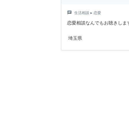
chat
生活相談
▸ 恋愛
恋愛相談なんでもお聴きしま
埼玉県