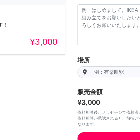
す！
¥3,000
場所
room
販売金額
¥3,000
依頼相談後、メッセージで依頼者
依頼相談が承認されると、前払い
なります。