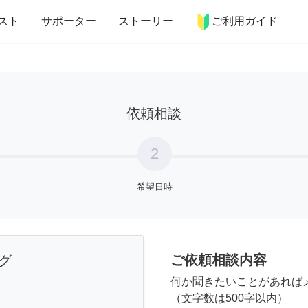
more_horiz
インテリア
趣味・習い事
ペット
料理
スト
サポーター
ストーリー
ご利用ガイド
依頼相談
2
希望日時
ご依頼相談内容
グ
何か聞きたいことがあれば
（文字数は500字以内）