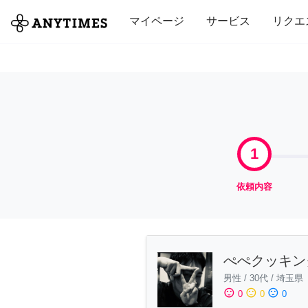
全て
修理・組立
家事
引っ越し
マイページ
サービス
リクエ
1
依頼内容
ぺぺクッキン
男性
/
30代
/
埼玉県
sentiment_satisfied
sentiment_neutral
sentiment_dissatisfied
0
0
0