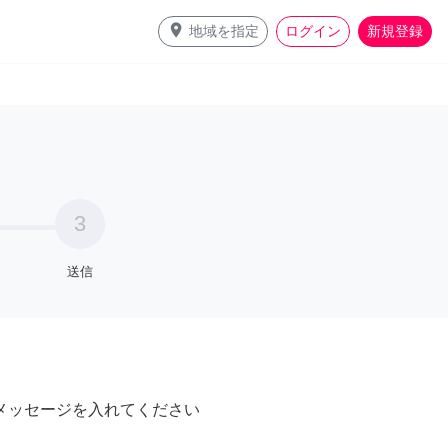
place
地域を指定
ログイン
新規登録
3
送信
メッセージを入れてください