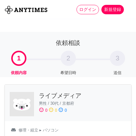
more_horiz
全て
修理・組立
家事
ログイン
新規登録
依頼相談
1
2
3
依頼内容
希望日時
送信
ライブメディア
男性
/
30代
/
京都府
sentiment_satisfied
sentiment_neutral
sentiment_dissatisfied
0
0
0
weekend
修理・組立
▸ パソコン