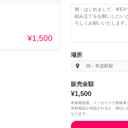
¥1,500
場所
room
販売金額
¥1,500
依頼相談後、メッセージで依頼者
依頼相談が承認されると、前払い
なります。