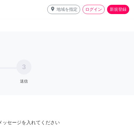
place
地域を指定
ログイン
新規登録
3
送信
メッセージを入れてください