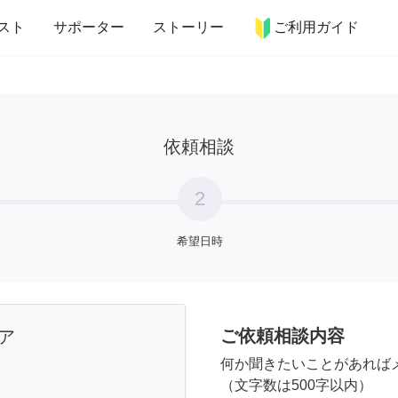
more_horiz
インテリア
趣味・習い事
ペット
料理
スト
サポーター
ストーリー
ご利用ガイド
依頼相談
2
希望日時
ご依頼相談内容
ア
何か聞きたいことがあれば
（文字数は500字以内）