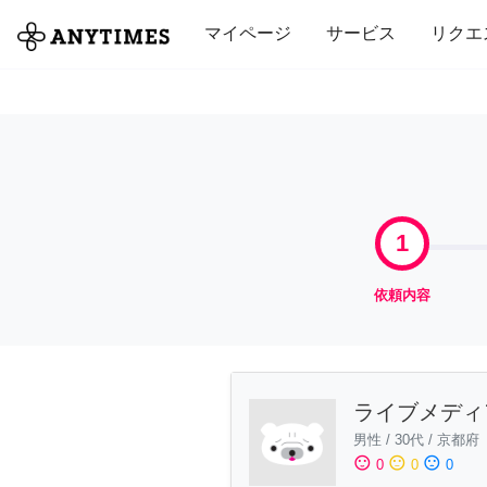
全て
修理・組立
家事
引っ越し
マイページ
サービス
リクエ
1
依頼内容
ライブメディ
男性
/
30代
/
京都府
sentiment_satisfied
sentiment_neutral
sentiment_dissatisfied
0
0
0