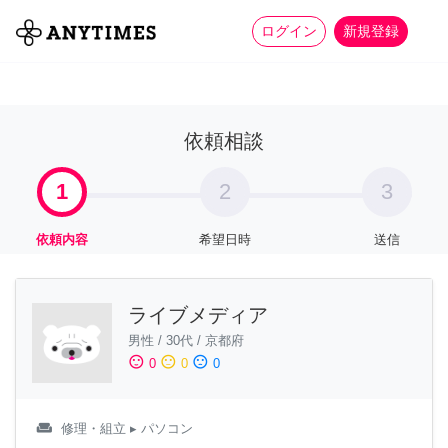
more_horiz
全て
修理・組立
家事
ログイン
新規登録
依頼相談
1
2
3
依頼内容
希望日時
送信
ライブメディア
男性
/
30代
/
京都府
sentiment_satisfied
sentiment_neutral
sentiment_dissatisfied
0
0
0
weekend
修理・組立
▸ パソコン