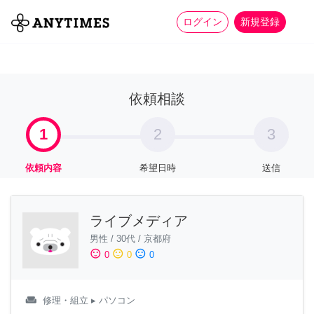
more_horiz
全て
修理・組立
家事
ログイン
新規登録
依頼相談
1
2
3
依頼内容
希望日時
送信
ライブメディア
男性
/
30代
/
京都府
sentiment_satisfied
sentiment_neutral
sentiment_dissatisfied
0
0
0
weekend
修理・組立
▸ パソコン