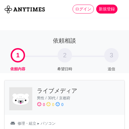
more_horiz
全て
修理・組立
家事
ログイン
新規登録
依頼相談
1
2
3
依頼内容
希望日時
送信
ライブメディア
男性
/
30代
/
京都府
sentiment_satisfied
sentiment_neutral
sentiment_dissatisfied
0
0
0
weekend
修理・組立
▸ パソコン