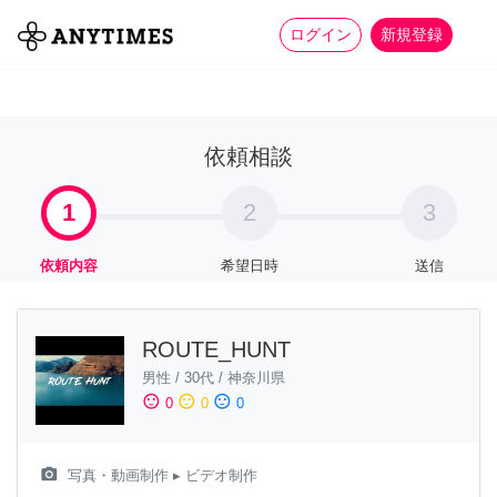
more_horiz
全て
修理・組立
家事
ログイン
新規登録
依頼相談
1
2
3
依頼内容
希望日時
送信
ROUTE_HUNT
男性
/
30代
/
神奈川県
sentiment_satisfied
sentiment_neutral
sentiment_dissatisfied
0
0
0
camera_alt
写真・動画制作
▸ ビデオ制作