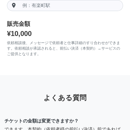
room
販売金額
¥10,000
依頼相談後、メッセージで依頼者と仕事詳細のすり合わせができま
す。依頼相談が承認されると、前払い決済（本契約）→サービスの
ご提供となります。
よくある質問
チケットの金額は変更できますか？
できます。本契約（依頼者様の前払い決済）前であれば、