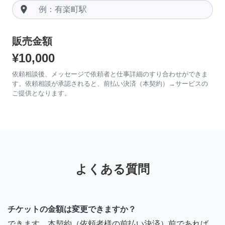
room
販売金額
¥10,000
依頼相談後、メッセージで依頼者と仕事詳細のすり合わせができま
す。依頼相談が承認されると、前払い決済（本契約）→サービスの
ご提供となります。
よくある質問
チケットの金額は変更できますか？
できます。本契約（依頼者様の前払い決済）前であれば、