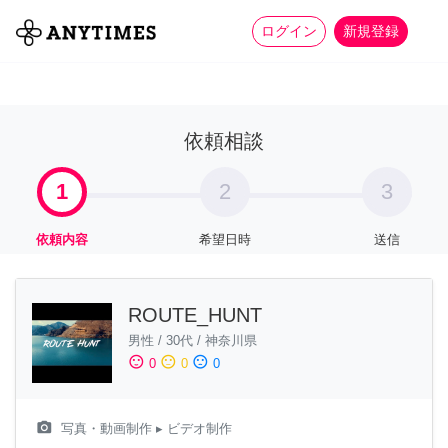
more_horiz
全て
修理・組立
家事
ログイン
新規登録
依頼相談
1
2
3
依頼内容
希望日時
送信
ROUTE_HUNT
男性
/
30代
/
神奈川県
sentiment_satisfied
sentiment_neutral
sentiment_dissatisfied
0
0
0
camera_alt
写真・動画制作
▸ ビデオ制作