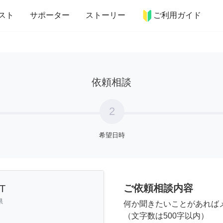
more_horiz
インテリア
趣味・習い事
ペット
料理
スト
サポーター
ストーリー
ご利用ガイド
依頼相談
2
希望日時
ご依頼相談内容
T
県
何か聞きたいことがあれば
（文字数は500字以内）