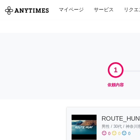
全て
修理・組立
家事
引っ越し
マイページ
サービス
リクエ
1
依頼内容
ROUTE_HUN
男性
/
30代
/
神奈川
sentiment_satisfied
sentiment_neutral
sentiment_dissatisfied
0
0
0