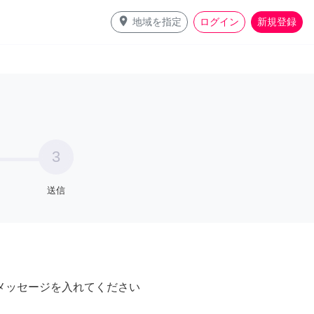
place
地域を指定
ログイン
新規登録
3
送信
メッセージを入れてください