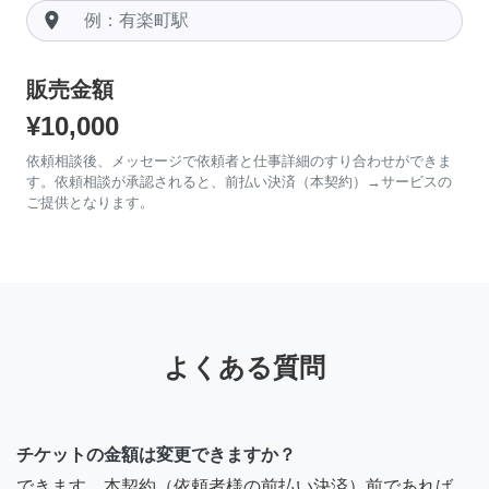
room
販売金額
¥10,000
依頼相談後、メッセージで依頼者と仕事詳細のすり合わせができま
す。依頼相談が承認されると、前払い決済（本契約）→サービスの
ご提供となります。
よくある質問
チケットの金額は変更できますか？
できます。本契約（依頼者様の前払い決済）前であれば、