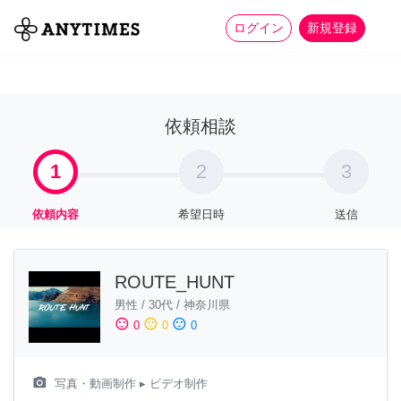
more_horiz
全て
修理・組立
家事
ログイン
新規登録
依頼相談
1
2
3
依頼内容
希望日時
送信
ROUTE_HUNT
男性
/
30代
/
神奈川県
sentiment_satisfied
sentiment_neutral
sentiment_dissatisfied
0
0
0
camera_alt
写真・動画制作
▸ ビデオ制作