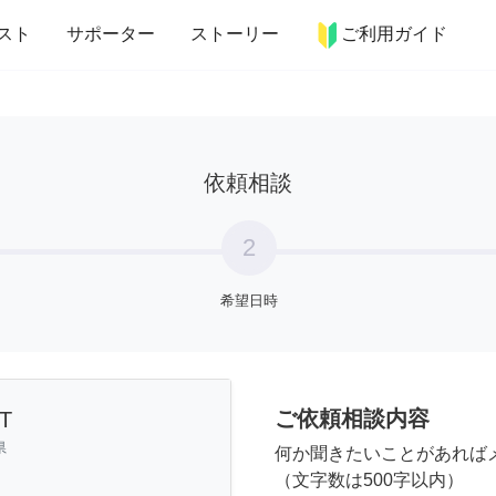
more_horiz
インテリア
趣味・習い事
ペット
料理
スト
サポーター
ストーリー
ご利用ガイド
依頼相談
2
希望日時
ご依頼相談内容
T
県
何か聞きたいことがあれば
（文字数は500字以内）