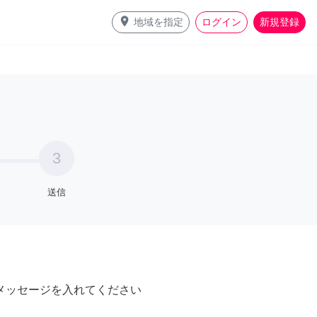
place
地域を指定
ログイン
新規登録
3
送信
メッセージを入れてください