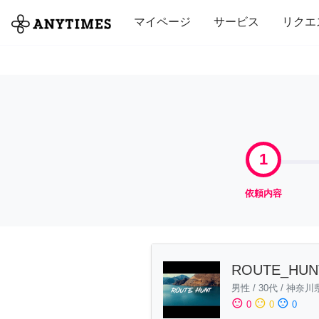
全て
修理・組立
家事
引っ越し
マイページ
サービス
リクエ
1
依頼内容
ROUTE_HUN
男性
/
30代
/
神奈川
sentiment_satisfied
sentiment_neutral
sentiment_dissatisfied
0
0
0