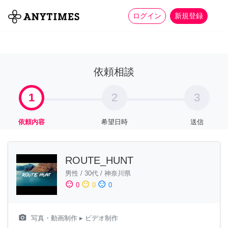
more_horiz
全て
修理・組立
家事
ログイン
新規登録
依頼相談
1
2
3
依頼内容
希望日時
送信
ROUTE_HUNT
男性
/
30代
/
神奈川県
sentiment_satisfied
sentiment_neutral
sentiment_dissatisfied
0
0
0
camera_alt
写真・動画制作
▸ ビデオ制作