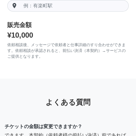
room
販売金額
¥10,000
依頼相談後、メッセージで依頼者と仕事詳細のすり合わせができま
す。依頼相談が承認されると、前払い決済（本契約）→サービスの
ご提供となります。
よくある質問
チケットの金額は変更できますか？
できます。本契約（依頼者様の前払い決済）前であれば、