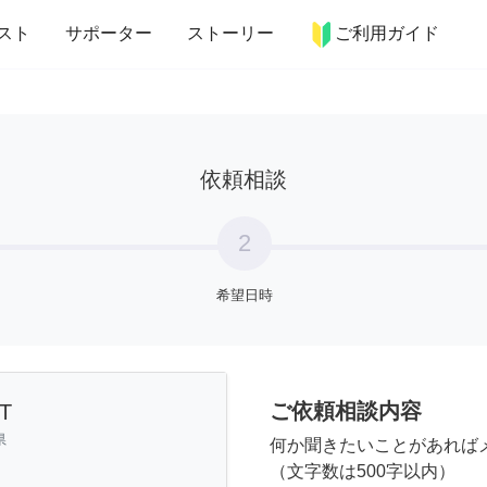
more_horiz
インテリア
趣味・習い事
ペット
料理
スト
サポーター
ストーリー
ご利用ガイド
依頼相談
2
希望日時
ご依頼相談内容
T
県
何か聞きたいことがあれば
（文字数は500字以内）