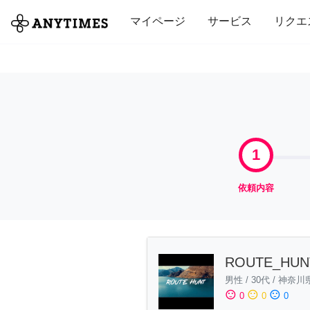
全て
修理・組立
家事
引っ越し
マイページ
サービス
リクエ
1
依頼内容
ROUTE_HUN
男性
/
30代
/
神奈川
sentiment_satisfied
sentiment_neutral
sentiment_dissatisfied
0
0
0