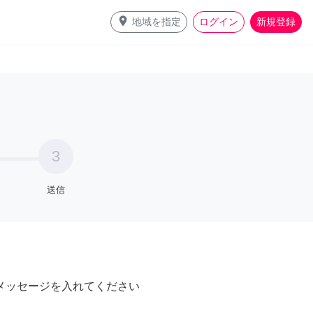
place
地域を指定
ログイン
新規登録
3
送信
メッセージを入れてください