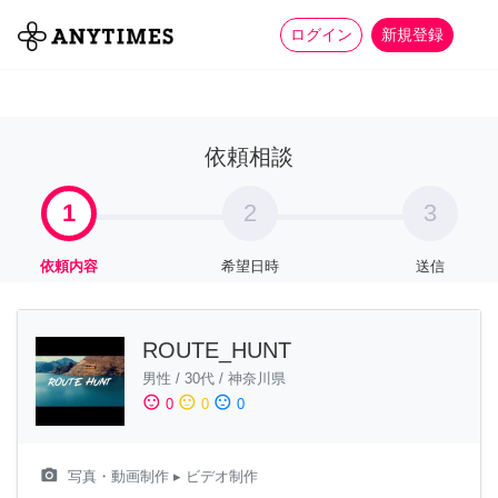
more_horiz
全て
修理・組立
家事
ログイン
新規登録
依頼相談
1
2
3
依頼内容
希望日時
送信
ROUTE_HUNT
男性
/
30代
/
神奈川県
sentiment_satisfied
sentiment_neutral
sentiment_dissatisfied
0
0
0
camera_alt
写真・動画制作
▸ ビデオ制作