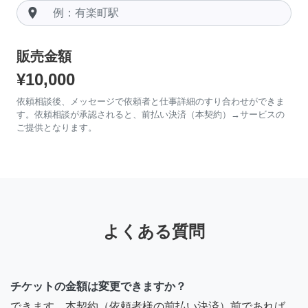
room
販売金額
¥10,000
依頼相談後、メッセージで依頼者と仕事詳細のすり合わせができま
す。依頼相談が承認されると、前払い決済（本契約）→サービスの
ご提供となります。
よくある質問
チケットの金額は変更できますか？
できます。本契約（依頼者様の前払い決済）前であれば、