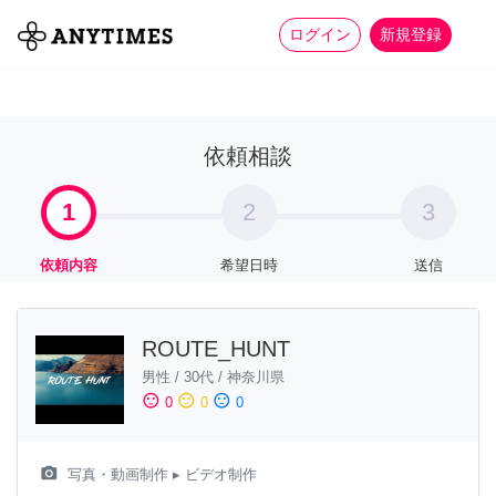
more_horiz
全て
修理・組立
家事
ログイン
新規登録
依頼相談
1
2
3
依頼内容
希望日時
送信
ROUTE_HUNT
男性
/
30代
/
神奈川県
sentiment_satisfied
sentiment_neutral
sentiment_dissatisfied
0
0
0
camera_alt
写真・動画制作
▸ ビデオ制作