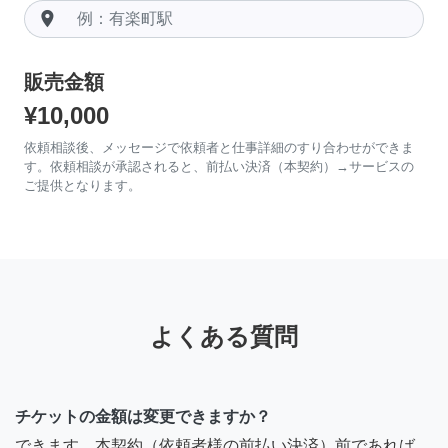
room
販売金額
¥10,000
依頼相談後、メッセージで依頼者と仕事詳細のすり合わせができま
す。依頼相談が承認されると、前払い決済（本契約）→サービスの
ご提供となります。
よくある質問
チケットの金額は変更できますか？
できます。本契約（依頼者様の前払い決済）前であれば、