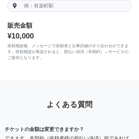
room
販売金額
¥10,000
依頼相談後、メッセージで依頼者と仕事詳細のすり合わせができま
す。依頼相談が承認されると、前払い決済（本契約）→サービスの
ご提供となります。
よくある質問
チケットの金額は変更できますか？
できます。本契約（依頼者様の前払い決済）前であれば、