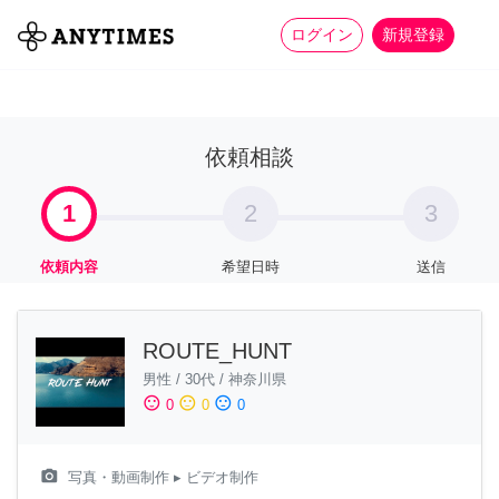
more_horiz
全て
修理・組立
家事
ログイン
新規登録
依頼相談
1
2
3
依頼内容
希望日時
送信
ROUTE_HUNT
男性
/
30代
/
神奈川県
sentiment_satisfied
sentiment_neutral
sentiment_dissatisfied
0
0
0
camera_alt
写真・動画制作
▸ ビデオ制作