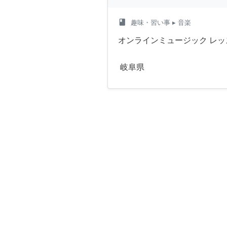
class
趣味・習い事
▸ 音楽
オンラインミュージック レッ
岐阜県