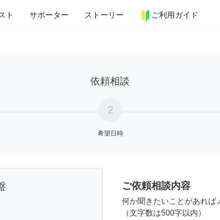
more_horiz
インテリア
趣味・習い事
ペット
料理
スト
サポーター
ストーリー
ご利用ガイド
依頼相談
2
希望日時
ご依頼相談内容
盤
何か聞きたいことがあれば
（文字数は500字以内）