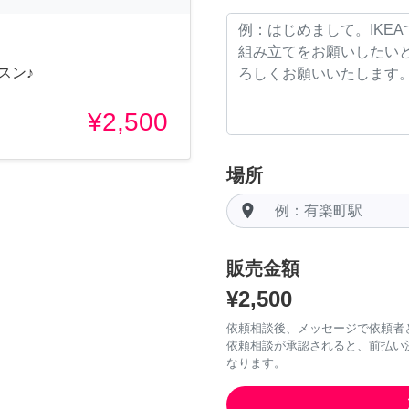
スン♪
¥2,500
場所
room
販売金額
¥2,500
依頼相談後、メッセージで依頼者
依頼相談が承認されると、前払い
なります。