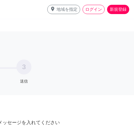
place
地域を指定
ログイン
新規登録
3
送信
メッセージを入れてください