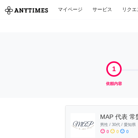
全て
修理・組立
家事
引っ越し
マイページ
サービス
リクエ
1
依頼内容
MAP 代表 常
男性
/
30代
/
愛知県
sentiment_satisfied
sentiment_neutral
sentiment_dissatisfied
0
0
0