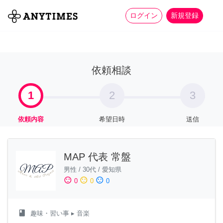
more_horiz
全て
修理・組立
家事
ログイン
新規登録
依頼相談
1
2
3
依頼内容
希望日時
送信
MAP 代表 常盤
男性
/
30代
/
愛知県
sentiment_satisfied
sentiment_neutral
sentiment_dissatisfied
0
0
0
class
趣味・習い事
▸ 音楽