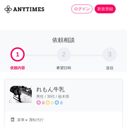
more_horiz
全て
修理・組立
家事
ログイン
新規登録
依頼相談
1
2
3
依頼内容
希望日時
送信
れもん牛乳
男性
/
30代
/
栃木県
sentiment_satisfied
sentiment_neutral
sentiment_dissatisfied
0
0
0
local_laundry_service
家事
▸ 運転代行