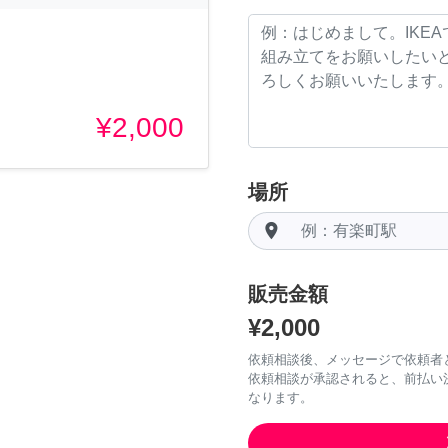
¥2,000
場所
room
販売金額
¥2,000
依頼相談後、メッセージで依頼者
依頼相談が承認されると、前払い
なります。