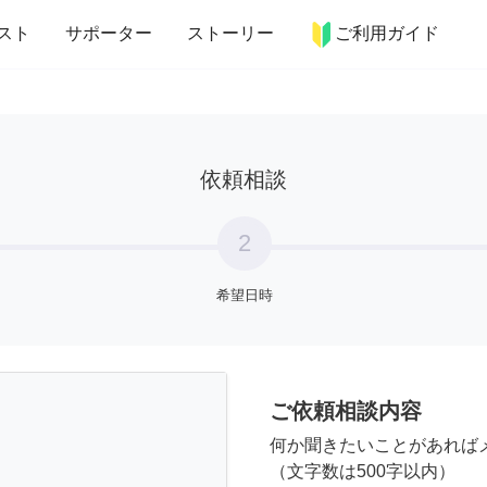
more_horiz
インテリア
趣味・習い事
ペット
料理
スト
サポーター
ストーリー
ご利用ガイド
依頼相談
2
希望日時
ご依頼相談内容
何か聞きたいことがあれば
（文字数は500字以内）