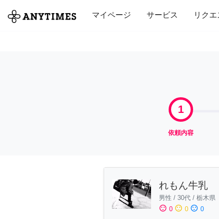
全て
修理・組立
家事
引っ越し
マイページ
サービス
リクエ
1
依頼内容
れもん牛乳
男性
/
30代
/
栃木県
sentiment_satisfied
sentiment_neutral
sentiment_dissatisfied
0
0
0