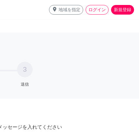
place
地域を指定
ログイン
新規登録
3
送信
メッセージを入れてください