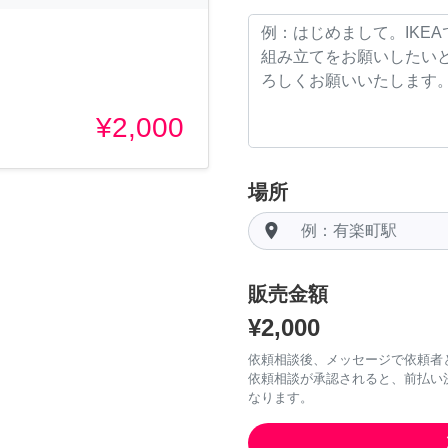
¥2,000
場所
room
販売金額
¥2,000
依頼相談後、メッセージで依頼者
依頼相談が承認されると、前払い
なります。