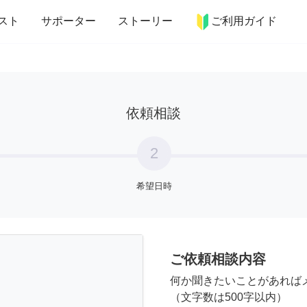
more_horiz
インテリア
趣味・習い事
ペット
料理
スト
サポーター
ストーリー
ご利用ガイド
依頼相談
2
希望日時
ご依頼相談内容
何か聞きたいことがあれば
（文字数は500字以内）