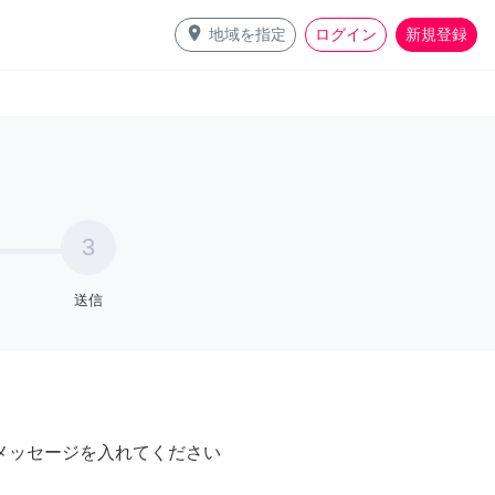
place
地域を指定
ログイン
新規登録
3
送信
メッセージを入れてください