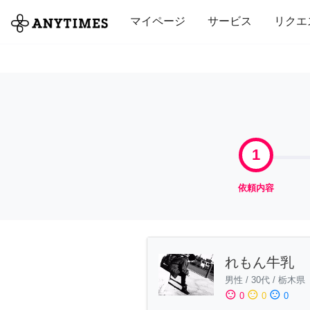
全て
修理・組立
家事
引っ越し
マイページ
サービス
リクエ
1
依頼内容
れもん牛乳
男性
/
30代
/
栃木県
sentiment_satisfied
sentiment_neutral
sentiment_dissatisfied
0
0
0